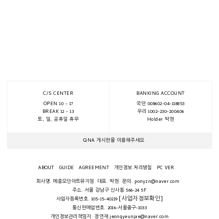
C/S CENTER
BANKING ACCOUNT
OPEN 10 - 17
국민 008602-04-118853
BREAK 12 - 13
우리 1002-230-200406
토, 일, 공휴일 휴무
Holder 박현
QNA 게시판을 이용해주세요
ABOUT
GUIDE
AGREEMENT
개인정보 처리방침
PC VER.
회사명. 메종모던아트뮤지엄
대표. 박현
문의. ponyzn@naver.com
주소. 서울 강남구 신사동 566-24 5F
[사업자정보확인]
사업자등록번호. 105-15-40219
통신판매업번호. 2016-서울중구-1033
개인정보관리책임자. 정연재 jeongyeunjae@naver.com