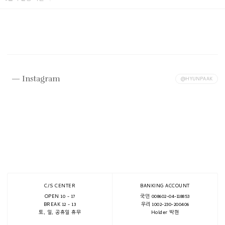
Instagram
@HYUNPAAK
C/S CENTER
BANKING ACCOUNT
OPEN 10 - 17
국민 008602-04-118853
BREAK 12 - 13
우리 1002-230-200406
토, 일, 공휴일 휴무
Holder 박현