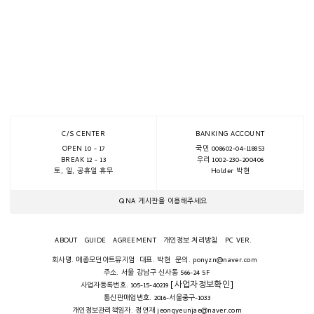
C/S CENTER
BANKING ACCOUNT
OPEN 10 - 17
국민 008602-04-118853
BREAK 12 - 13
우리 1002-230-200406
토, 일, 공휴일 휴무
Holder 박현
QNA 게시판을 이용해주세요
ABOUT
GUIDE
AGREEMENT
개인정보 처리방침
PC VER.
회사명. 메종모던아트뮤지엄
대표. 박현
문의. ponyzn@naver.com
주소. 서울 강남구 신사동 566-24 5F
[사업자정보확인]
사업자등록번호. 105-15-40219
통신판매업번호. 2016-서울중구-1033
개인정보관리책임자. 정연재 jeongyeunjae@naver.com