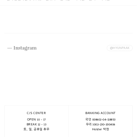
Instagram
@HYUNPAAK
C/S CENTER
BANKING ACCOUNT
OPEN 10 - 17
국민 008602-04-118853
BREAK 12 - 13
우리 1002-230-200406
토, 일, 공휴일 휴무
Holder 박현