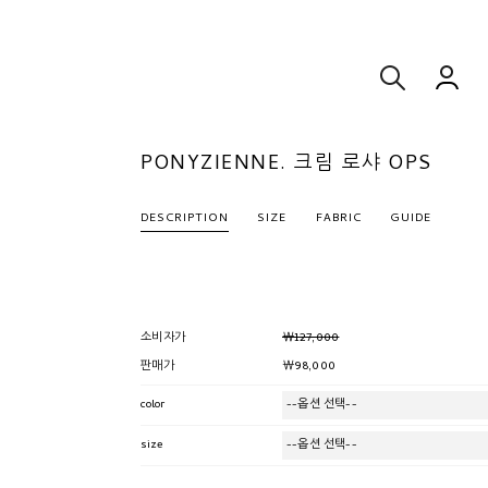
PONYZIENNE. 크림 로샤 OPS
DESCRIPTION
SIZE
FABRIC
GUIDE
￦127,000
소비자가
￦98,000
판매가
color
size