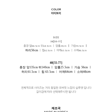
COLOR
아이보리
SIZE
38[55-77]
총장 앞116.5cm 뒤121.5cm ㅣ 암홀25cm
ㅣ
가슴55.5cm
ㅣ
허리56cm
ㅣ 힙62.5cm ㅣ 어깨63.5cm ㅣ 소매46.5cm
40[55-77]
총장 앞135cm 뒤140cm ㅣ 암홀25.5cm
ㅣ
가슴 56cm ㅣ
허리61.5cm
ㅣ
힙 63.5cm
ㅣ
어깨64cm ㅣ 소매46cm
전체적으로 사이즈는 거의 동일한 오버핏 느낌의 실루엣 입니다
길이감에 따라 선택해주시면 됩니다
제조국