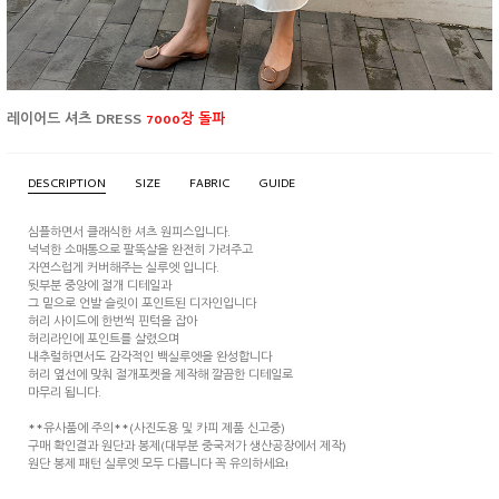
레이어드 셔츠 DRESS
7000장 돌파
DESCRIPTION
SIZE
FABRIC
GUIDE
심플하면서 클래식한 셔츠 원피스입니다.
넉넉한 소매통으로 팔뚝살을 완전히 가려주고
자연스럽게 커버해주는 실루엣 입니다.
뒷부분 중앙에 절개 디테일과
그 밑으로 언발 슬릿이 포인트된 디자인입니다
허리 사이드에 한번씩 핀턱을 잡아
허리라인에 포인트를 살렸으며
내추럴하면서도 감각적인 백실루엣을 완성합니다
허리 옆선에 맞춰 절개포켓을 제작해 깔끔한 디테일로
마무리 됩니다.
**유사품에 주의**(사진도용 및 카피 제품 신고중)
구매 확인결과 원단과 봉제(대부분 중국저가 생산공장에서 제작)
원단 봉제 패턴 실루엣 모두 다릅니다 꼭 유의하세요!