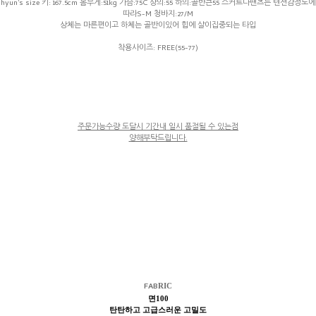
hyun's size 키: 167.5cm 몸무게:51kg 가슴:75C 상의:55 하의:골반큰55 스커트나팬츠는 텐션감정도에
따라S-M 청바지:27/M
상체는 마른편이고 하체는 골반이있어 힙에 살이집중되는 타입
착용사이즈: FREE(55-77)
주문가능수량 도달시 기간내 일시 품절될 수 있는점
양해부탁드립니다.
FAB
RIC
면100
탄탄하고 고급스러운 고밀도