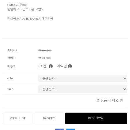
FABRIC: 면100
탄탄하고 고급스러운 고밀도
제조국:MADE IN KOREA 대한민국
소비자가
￦ 189,000
판매가
￦ 78,000
(조건)
지역별
배송비
color
size
0
총 상품 금액
원
WISHLIST
BASKET
BUY NOW