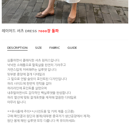
레이어드 셔츠 DRESS
7000장 돌파
DESCRIPTION
SIZE
FABRIC
GUIDE
심플하면서 클래식한 셔츠 원피스입니다.
넉넉한 소매통으로 팔뚝살을 완전히 가려주고
자연스럽게 커버해주는 실루엣 입니다.
뒷부분 중앙에 절개 디테일과
그 밑으로 언발 슬릿이 포인트된 디자인입니다
허리 사이드에 한번씩 핀턱을 잡아
허리라인에 포인트를 살렸으며
내추럴하면서도 감각적인 백실루엣을 완성합니다
허리 옆선에 맞춰 절개포켓을 제작해 깔끔한 디테일로
마무리 됩니다.
**유사품에 주의**(사진도용 및 카피 제품 신고중)
구매 확인결과 원단과 봉제(대부분 중국저가 생산공장에서 제작)
원단 봉제 패턴 실루엣 모두 다릅니다 꼭 유의하세요!