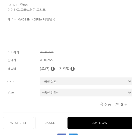
FABRIC: 면100
탄탄하고 고급스러운 고밀도
제조국:MADE IN KOREA 대한민국
소비자가
￦ 189,000
판매가
￦ 78,000
(조건)
지역별
배송비
color
size
0
총 상품 금액
원
WISHLIST
BASKET
BUY NOW