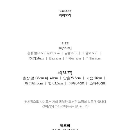
COLOR
아이보리
SIZE
38[55-77]
총장 앞116.5cm 뒤121.5cm ㅣ 암홀25cm
ㅣ
가슴55.5cm
ㅣ
허리56cm
ㅣ 힙62.5cm ㅣ 어깨63.5cm ㅣ 소매46.5cm
40[55-77]
총장 앞135cm 뒤140cm ㅣ 암홀25.5cm
ㅣ
가슴 56cm ㅣ
허리61.5cm
ㅣ
힙 63.5cm
ㅣ
어깨64cm ㅣ 소매46cm
전체적으로 사이즈는 거의 동일한 오버핏 느낌의 실루엣 입니다
길이감에 따라 선택해주시면 됩니다
제조국