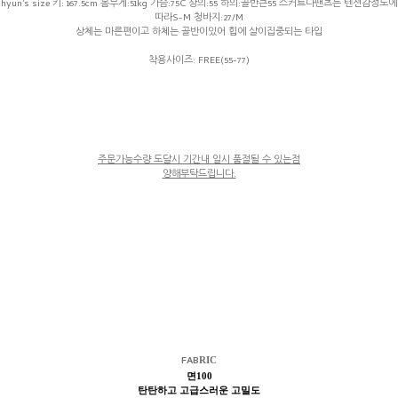
hyun's size 키: 167.5cm 몸무게:51kg 가슴:75C 상의:55 하의:골반큰55 스커트나팬츠는 텐션감정도에
따라S-M 청바지:27/M
상체는 마른편이고 하체는 골반이있어 힙에 살이집중되는 타입
착용사이즈: FREE(55-77)
주문가능수량 도달시 기간내 일시 품절될 수 있는점
양해부탁드립니다.
FAB
RIC
면100
탄탄하고 고급스러운 고밀도