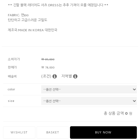
** 긴팔 블랙 레이어드 셔츠 DRESS는 추후 가격이 오를 예정입니다 **
FABRIC: 면100
탄탄하고 고급스러운 고밀도
제조국:MADE IN KOREA 대한민국
소비자가
￦ 89,000
판매가
￦ 78,000
(조건)
지역별
배송비
color
size
0
총 상품 금액
원
WISHLIST
BASKET
BUY NOW