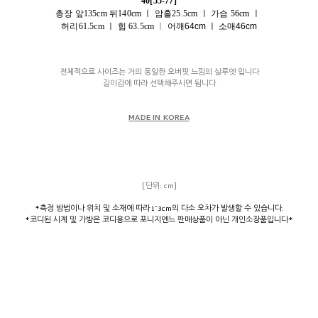
40[55-77]
총장 앞135cm 뒤140cm ㅣ 암홀25.5cm
ㅣ
가슴 56cm ㅣ
허리61.5cm
ㅣ
힙 63.5cm
ㅣ
어깨64cm ㅣ 소매46cm
전체적으로 사이즈는 거의 동일한 오버핏 느낌의 실루엣 입니다
길이감에 따라 선택해주시면 됩니다
MADE IN KOREA
[단위: cm]
*측정 방법이나 위치 및 소재에 따라 1~3cm의 다소 오차가 발생할 수 있습니다.
*코디된 시계 및 가방은 코디용으로 포니지엔느 판매상품이 아닌 개인소장품입니다*