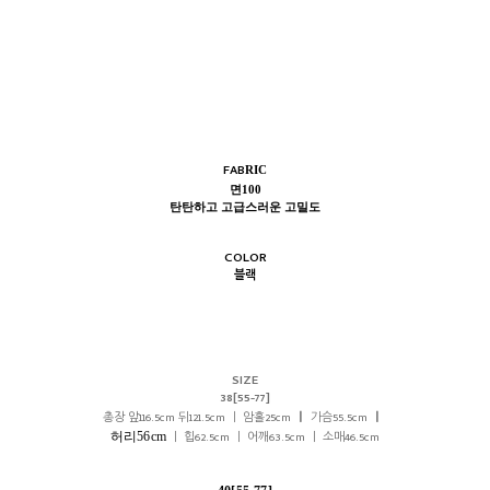
FAB
RIC
면100
탄탄하고 고급스러운 고밀도
COLOR
블랙
SIZE
38[55-77]
총장 앞116.5cm 뒤121.5cm ㅣ 암홀25cm
ㅣ
가슴55.5cm
ㅣ
허리56cm
ㅣ 힙62.5cm ㅣ 어깨63.5cm ㅣ 소매46.5cm