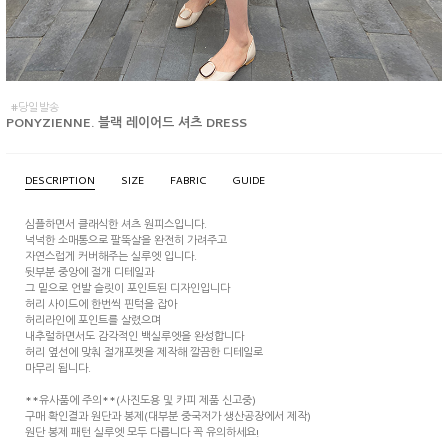
#당일발송
PONYZIENNE. 블랙 레이어드 셔츠 DRESS
DESCRIPTION
SIZE
FABRIC
GUIDE
심플하면서 클래식한 셔츠 원피스입니다.
넉넉한 소매통으로 팔뚝살을 완전히 가려주고
자연스럽게 커버해주는 실루엣 입니다.
뒷부분 중앙에 절개 디테일과
그 밑으로 언발 슬릿이 포인트된 디자인입니다
허리 사이드에 한번씩 핀턱을 잡아
허리라인에 포인트를 살렸으며
내추럴하면서도 감각적인 백실루엣을 완성합니다
허리 옆선에 맞춰 절개포켓을 제작해 깔끔한 디테일로
마무리 됩니다.
**유사품에 주의**(사진도용 및 카피 제품 신고중)
구매 확인결과 원단과 봉제(대부분 중국저가 생산공장에서 제작)
원단 봉제 패턴 실루엣 모두 다릅니다 꼭 유의하세요!