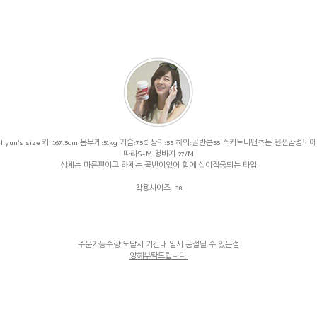
hyun's size 키: 167.5cm 몸무게:51kg 가슴:75C 상의:55 하의:골반큰55 스커트나팬츠는 텐션감정도에
따라S-M 청바지:27/M
상체는 마른편이고 하체는 골반이있어 힙에 살이집중되는 타입
착용사이즈: 38
주문가능수량 도달시 기간내 일시 품절될 수 있는점
양해부탁드립니다.