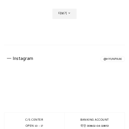
더보기
Instagram
@HYUNPAAK
C/S CENTER
BANKING ACCOUNT
OPEN 10 - 17
국민 008602-04-118853