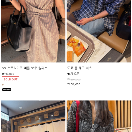
SS 스트라이프 미들 보우 원피스
도쿄 폴 체크 셔츠
￦ 98,000
#6차 오픈
￦ 189,000
￦ 54,000