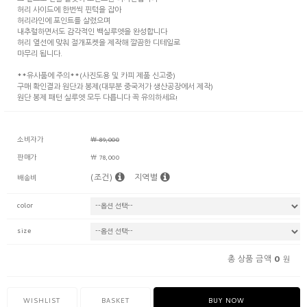
그 밑으로 언발 슬릿이 포인트된 디자인입니다
허리 사이드에 한번씩 핀턱을 잡아
허리라인에 포인트를 살렸으며
내추럴하면서도 감각적인 백실루엣을 완성합니다
허리 옆선에 맞춰 절개포켓을 제작해 깔끔한 디테일로
마무리 됩니다.
**유사품에 주의**(사진도용 및 카피 제품 신고중)
구매 확인결과 원단과 봉제(대부분 중국저가 생산공장에서 제작)
원단 봉제 패턴 실루엣 모두 다릅니다 꼭 유의하세요!
소비자가
￦ 89,000
판매가
￦ 78,000
(조건)
지역별
배송비
color
size
0
총 상품 금액
원
WISHLIST
BASKET
BUY NOW