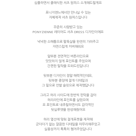
심플하면서 클래식한 셔츠 원피스 소개해드릴게요
포니지엔느에서만 만나실 수 있는
자체제작 셔츠 원피스입니다
꾸준히 사랑받고 있는
PONYZIENNE 레이어드 셔츠 DRESS 디자인이에요
넉넉한 소매통으로 팔뚝살을 완전히 가려주고
자연스럽게 커버해줘요
앞부분 전면적인 버튼라인으로
밋밋하지 않게 포인트를 주었으며
간편한 탈착을 도와드린답니다
뒷부분 디자인이 정말 매력적인데요,
뒷부분 중앙에 절개 디테일과
그 밑으로 언발 슬릿으로 제작했답니다
그리고 허리 사이드에 한번씩 핀턱을 잡아
허리라인에 포인트를 살렸으며
요 포인트로 내추럴하면서도 감각적인
뒷실루엣을 완성해줬어요
허리 옆선에 맞춰 절개포켓을 제작해
군더더기 없는 깔끔한 디테일을 마무리해주었고
실용성까지 톡톡히 챙겨주었답니다