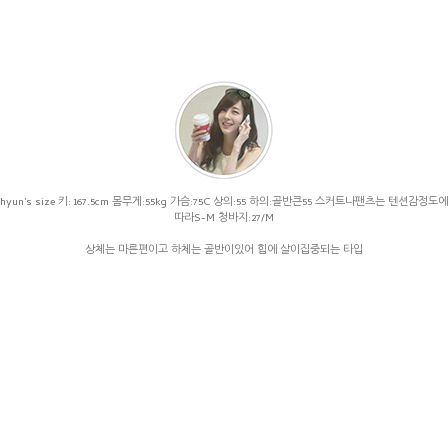
hyun's size 키: 167.5cm 몸무게:55kg 가슴:75C 상의:55 하의:골반큰55 스커트나팬츠는 텐션감정도에
따라S-M 청바지:27/M
상체는 마른편이고 하체는 골반이있어 힙에 살이집중되는 타입