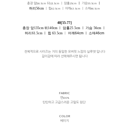
총장 앞116.5cm 뒤121.5cm ㅣ 암홀25cm
ㅣ
가슴55.5cm
ㅣ
허리56cm
ㅣ 힙62.5cm ㅣ 어깨63.5cm ㅣ 소매46.5cm
40[55-77]
총장 앞135cm 뒤140cm ㅣ 암홀25.5cm
ㅣ
가슴 56cm ㅣ
허리61.5cm
ㅣ
힙 63.5cm
ㅣ
어깨64cm ㅣ 소매46cm
전체적으로 사이즈는 거의 동일한 오버핏 느낌의 실루엣 입니다
길이감에 따라 선택해주시면 됩니다
FABRIC
면100%
탄탄하고 고급스러운 고밀도 원단
COLOR
베이지