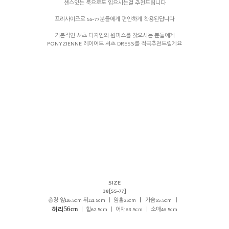
센스있는 룩으로도 입으시는걸 추천드립니다
프리사이즈로 55-77분들에게 편안하게 착용된답니다
기본적인 셔츠 디자인의 원피스를 찾으시는 분들에게
PONYZIENNE 레이어드 셔츠 DRESS를 적극추천드릴게요
SIZE
38[55-77]
총장 앞116.5cm 뒤121.5cm ㅣ 암홀25cm
ㅣ
가슴55.5cm
ㅣ
허리56cm
ㅣ 힙62.5cm ㅣ 어깨63.5cm ㅣ 소매46.5cm