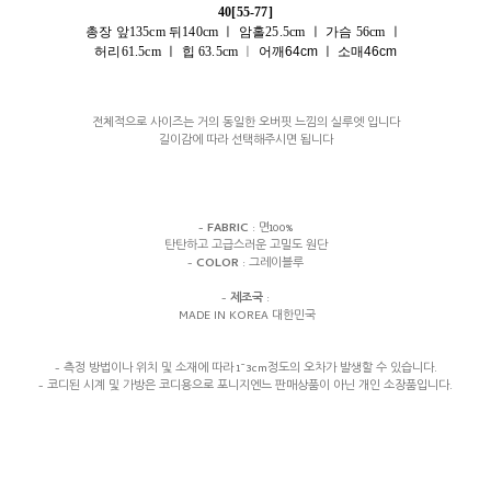
40[55-77]
총장 앞135cm 뒤140cm ㅣ 암홀25.5cm
ㅣ
가슴 56cm ㅣ
허리61.5cm
ㅣ
힙 63.5cm
ㅣ
어깨64cm ㅣ 소매46cm
전체적으로 사이즈는 거의 동일한 오버핏 느낌의 실루엣 입니다
길이감에 따라 선택해주시면 됩니다
-
FABRIC
: 면100%
탄탄하고 고급스러운 고밀도 원단
-
COLOR
: 그레이블루
-
제조국
:
MADE IN KOREA 대한민국
- 측정 방법이나 위치 및 소재에 따라 1~3cm정도의 오차가 발생할 수 있습니다.
- 코디된 시계 및 가방은 코디용으로 포니지엔느 판매상품이 아닌 개인 소장품입니다.