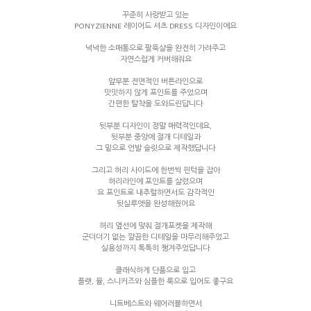
꾸준히 사랑받고 있는
PONYZIENNE 레이어드 셔츠 DRESS 디자인이에요
넉넉한 소매통으로 팔뚝살을 완전히 가려주고
자연스럽게 커버해줘요
앞부분 전면적인 버튼라인으로
밋밋하지 않게 포인트를 주었으며
간편한 탈착을 도와드린답니다
뒷부분 디자인이 정말 매력적인데요,
뒷부분 중앙에 절개 디테일과
그 밑으로 언발 슬릿으로 제작했답니다
그리고 허리 사이드에 한번씩 핀턱을 잡아
허리라인에 포인트를 살렸으며
요 포인트로 내추럴하면서도 감각적인
뒷실루엣을 완성해줬어요
허리 옆선에 맞춰 절개포켓을 제작해
군더더기 없는 깔끔한 디테일을 마무리해주었고
실용성까지 톡톡히 챙겨주었답니다
클래식하게 단품으로 입고
플랫, 뮬, 스니커즈와 심플한 룩으로 입어도 좋구요
니트베스트와 웨어러블하면서