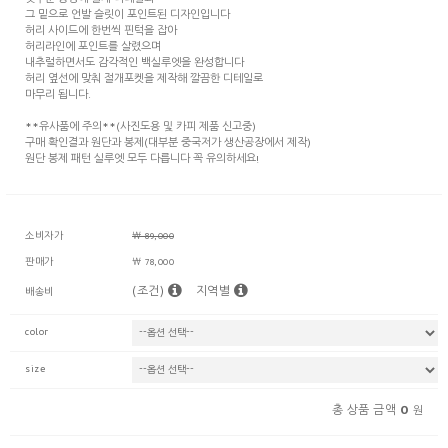
뒷부분 중앙에 절개 디테일과
그 밑으로 언발 슬릿이 포인트된 디자인입니다
허리 사이드에 한번씩 핀턱을 잡아
허리라인에 포인트를 살렸으며
내추럴하면서도 감각적인 백실루엣을 완성합니다
허리 옆선에 맞춰 절개포켓을 제작해 깔끔한 디테일로
마무리 됩니다.
**유사품에 주의**(사진도용 및 카피 제품 신고중)
구매 확인결과 원단과 봉제(대부분 중국저가 생산공장에서 제작)
원단 봉제 패턴 실루엣 모두 다릅니다 꼭 유의하세요!
소비자가
￦ 89,000
판매가
￦ 78,000
(조건)
지역별
배송비
color
size
0
총 상품 금액
원