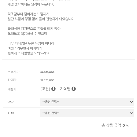
아무래도 트위드 자켓은 원단 초이스하는 부분이
제일 중요하다는 생각이 드는데요,
직조감부터 떨어지는 느낌까지
원단 느낌이 정말 맘에 들어 진행하게 되었습니다
클래식한 디자인으로 유행을 타지 않아
오래도록 착용하실 수 있으며
너무 차려입은 듯한 느낌이 아니라
여성스러우면서 이지하게
편하게 스타일링을 도와드려요
소비자가
￦ 178,000
판매가
￦ 128,000
(조건)
지역별
배송비
color
size
0
총 상품 금액
원