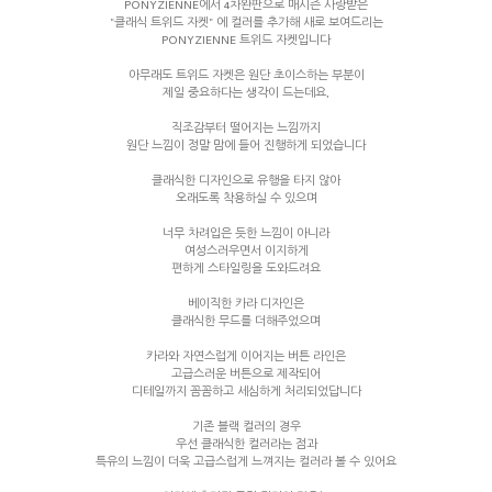
PONYZIENNE에서 4차완판으로 매시즌 사랑받은
"클래식 트위드 자켓" 에 컬러를 추가해 새로 보여드리는
PONYZIENNE 트위드 자켓입니다
아무래도 트위드 자켓은 원단 초이스하는 부분이
제일 중요하다는 생각이 드는데요,
직조감부터 떨어지는 느낌까지
원단 느낌이 정말 맘에 들어 진행하게 되었습니다
클래식한 디자인으로 유행을 타지 않아
오래도록 착용하실 수 있으며
너무 차려입은 듯한 느낌이 아니라
여성스러우면서 이지하게
편하게 스타일링을 도와드려요
베이직한 카라 디자인은
클래식한 무드를 더해주었으며
카라와 자연스럽게 이어지는 버튼 라인은
고급스러운 버튼으로 제작되어
디테일까지 꼼꼼하고 세심하게 처리되었답니다
기존 블랙 컬러의 경우
우선 클래식한 컬러라는 점과
특유의 느낌이 더욱 고급스럽게 느껴지는 컬러라 볼 수 있어요