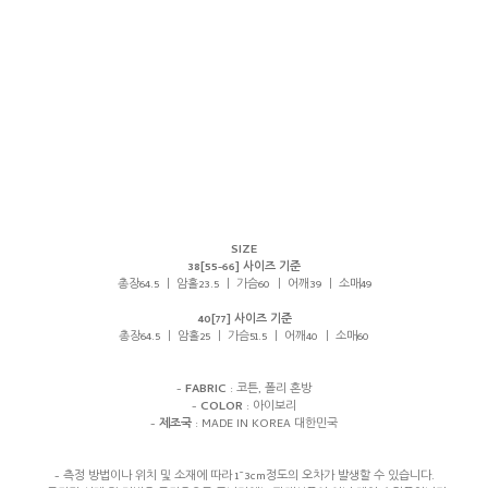
SIZE
38[55-66] 사이즈 기준
총장64.5 ㅣ 암홀23.5 ㅣ 가슴60 ㅣ 어깨39 ㅣ 소매49
40[77] 사이즈 기준
총장64.5 ㅣ 암홀25 ㅣ 가슴51.5 ㅣ 어깨40 ㅣ 소매60
-
FABRIC
: 코튼, 폴리 혼방
-
COLOR
: 아이보리
-
제조국
: MADE IN KOREA 대한민국
- 측정 방법이나 위치 및 소재에 따라 1~3cm정도의 오차가 발생할 수 있습니다.