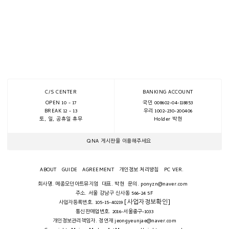
C/S CENTER
BANKING ACCOUNT
OPEN 10 - 17
국민 008602-04-118853
BREAK 12 - 13
우리 1002-230-200406
토, 일, 공휴일 휴무
Holder 박현
QNA 게시판을 이용해주세요
ABOUT
GUIDE
AGREEMENT
개인정보 처리방침
PC VER.
회사명. 메종모던아트뮤지엄
대표. 박현
문의. ponyzn@naver.com
주소. 서울 강남구 신사동 566-24 5F
[사업자정보확인]
사업자등록번호. 105-15-40219
통신판매업번호. 2016-서울중구-1033
개인정보관리책임자. 정연재 jeongyeunjae@naver.com