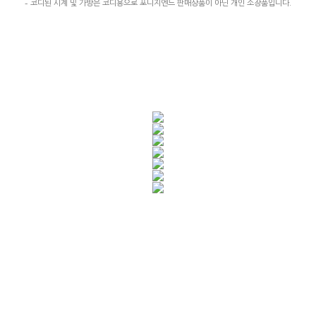
- 코디된 시계 및 가방은 코디용으로 포니지엔느 판매상품이 아닌 개인 소장품입니다.