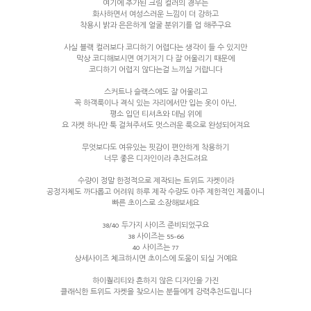
여기에 추가된 크림 컬러의 경우는
화사하면서 여성스러운 느낌이 더 강하고
착용시 밝과 은은하게 얼굴 분위기를 업 해주구요
사실 블랙 컬러보다 코디하기 어렵다는 생각이 들 수 있지만
막상 코디해보시면 여기저기 다 잘 어울리기 때문에
코디하기 어렵지 않다는걸 느끼실 거랍니다
스커트나 슬랙스에도 잘 어울리고
꼭 하객룩이나 격식 있는 자리에서만 입는 옷이 아닌,
평소 입던 티셔츠와 데님 위에
요 자켓 하나만 툭 걸쳐주셔도 멋스러운 룩으로 완성되어져요
무엇보다도 여유있는 핏감이 편안하게 착용하기
너무 좋은 디자인이라 추천드려요
수량이 정말 한정적으로 제작되는 트위드 자켓이라
공정자체도 까다롭고 어려워 하루 제작 수량도 아주 제한적인 제품이니
빠른 초이스로 소장해보세요
38/40 두가지 사이즈 준비되었구요
38 사이즈는 55-66
40 사이즈는 77
상세사이즈 체크하시면 초이스에 도움이 되실 거예요
하이퀄리티와 흔하지 않은 디자인을 가진
클래식한 트위드 자켓을 찾으시는 분들에게 강력추천드립니다