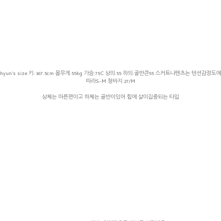
hyun's size 키: 167.5cm 몸무게:55kg 가슴:75C 상의:55 하의:골반큰55 스커트나팬츠는 텐션감정도에
따라S-M 청바지:27/M
상체는 마른편이고 하체는 골반이있어 힙에 살이집중되는 타입