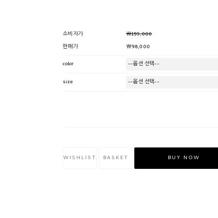
￦159,000
소비자가
￦98,000
판매가
color
size
WISHLIST
BASKET
BUY NOW