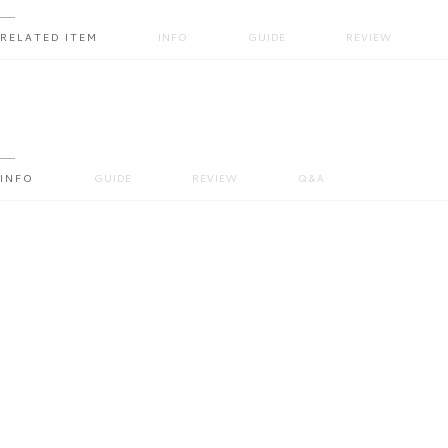
RELATED ITEM
INFO
GUIDE
REVIEW
INFO
GUIDE
REVIEW
Q&A