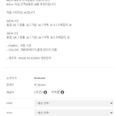
161cm-165cm 고객님들은 취향에 따라
165cm 이상 고객님들은 38을 추천드립니다
착용 사이즈는 38 입니다
36[55-77]
총장: 115 ㅣ암홀: 24ㅣ가슴: 54ㅣ어깨: 37.5ㅣ소매길이: 18
38[55-77]
총장: 128 ㅣ암홀: 25ㅣ가슴: 54ㅣ어깨: 38ㅣ소매길이: 18
- FABRIC : 코튼 스판
- COLOR : 에토프베이지,블랙,빈티지 차콜
- 제조국 : MADE IN KOREA 대한민국
소비자가
￦ 68,000
판매가
￦ 48,000
(조건)
지역별
배송비
color
size