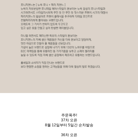
주문폭주!
37차 오픈
8월 12일부터 5일간 순차발송
36차 오픈