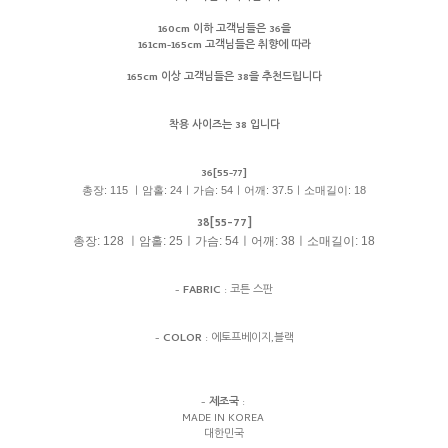
160cm 이하 고객님들은 36을
161cm-165cm 고객님들은 취향에 따라
165cm 이상 고객님들은 38을 추천드립니다
착용 사이즈는 38 입니다
36[55-77]
총장: 115 ㅣ암홀: 24ㅣ가슴: 54ㅣ어깨: 37.5ㅣ소매길이: 18
38[55-77]
총장: 128 ㅣ암홀: 25ㅣ가슴: 54ㅣ어깨: 38ㅣ소매길이: 18
-
FABRIC
: 코튼 스판
-
COLOR
: 에토프베이지,블랙
-
제조국
:
MADE IN KOREA
대한민국