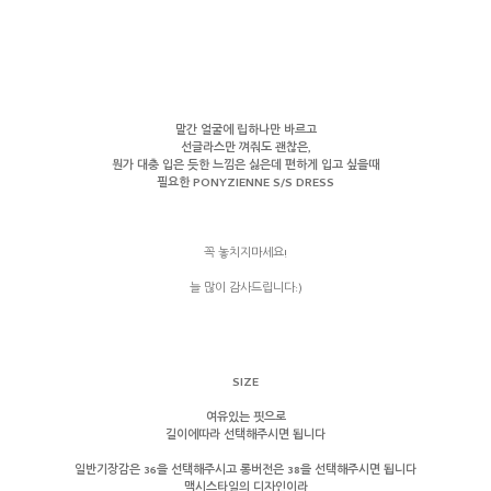
말간 얼굴에 립하나만 바르고
선글라스만 껴줘도 괜찮은,
뭔가 대충 입은 듯한 느낌은 싫은데 편하게 입고 싶을때
필요한 PONYZIENNE S/S DRESS
꼭 놓치지마세요!
늘 많이 감사드립니다:)
SIZE
여유있는 핏으로
길이에따라 선택해주시면 됩니다
일반기장감은 36을 선택해주시고 롱버전은 38을 선택해주시면 됩니다
맥시스타일의 디자인이라