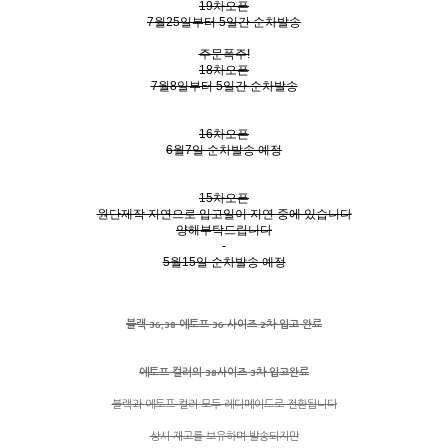
19차오픈
7월25일부터 5일간 순차발송
주문폭주!
18차오픈
7월8일부터 5일간 순차발송
16차오픈
6월7일 순차발송 예정
15차오픈
원단제작 지연으로 입고일이 지연 중에 있습니다
양해부탁드립니다
5월15일 순차발송 예정
블랙 36,38 에토프 36 사이즈 2차 입고 완료
에토프 컬러의 38사
이즈 3차 입고완료
블랙과 에토프 컬러 모두 레디메이드로 전환됩니다
상시 재고를 보유하며 발송되지만