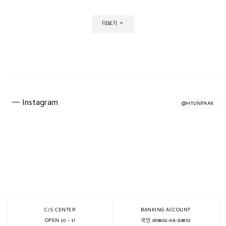
더보기
Instagram
@HYUNPAAK
C/S CENTER
BANKING ACCOUNT
OPEN 10 - 17
국민 008602-04-118853