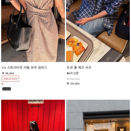
SS 스트라이프 미들 보우 원피스
도쿄 폴 체크 셔츠
￦ 98,000
#6차 오픈
￦ 189,000
￦ 54,000