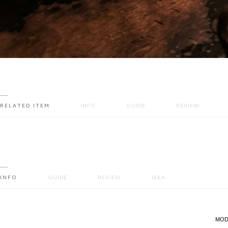
RELATED ITEM
INFO
GUIDE
REVIEW
INFO
GUIDE
REVIEW
Q&A
MODE