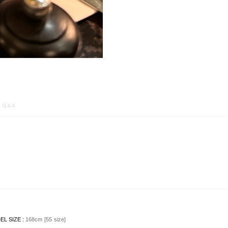
Q&A
L SIZE :
168cm [55 size]