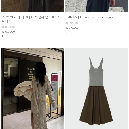
[WOOL100] 시그니처 백 슬릿 슬리브리스
[MMAM] Logo sleeveless layered dress
드레스
￦ 249,000
￦ 887,000
￦ 199,200
￦ 619,000