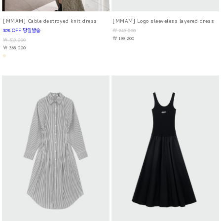
[MMAM] Cable destroyed knit dress
[MMAM] Logo sleeveless layered dress
30% OFF 당일발송
￦ 249,000
￦ 199,200
￦ 519,000
￦ 368,000