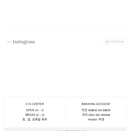
Instagram
@HYUNPAAK
C/S CENTER
BANKING ACCOUNT
OPEN 10 - 17
국민 008602-04-118853
BREAK 12 - 13
우리 1002-230-200406
토, 일, 공휴일 휴무
Holder 박현