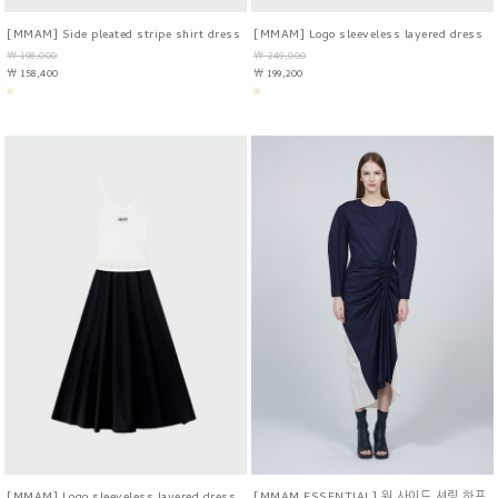
[MMAM] Side pleated stripe shirt dress
[MMAM] Logo sleeveless layered dress
￦ 198,000
￦ 249,000
￦ 158,400
￦ 199,200
[MMAM] Logo sleeveless layered dress
[MMAM ESSENTIAL] 원 사이드 셔링 하프