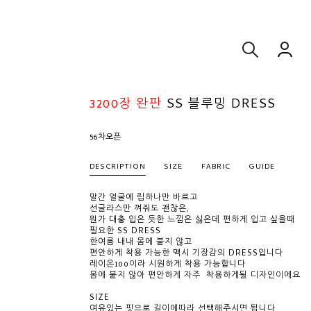
3200장 완판
SS 블루밍 DRESS
56차오픈
DESCRIPTION
SIZE
FABRIC
GUIDE
말간 얼굴에 립하나만 바르고
선글라스만 껴줘도 괜찮은,
뭔가 대충 입은 듯한 느낌은 싫은데 편하게 입고 싶을때
필요한 SS DRESS
한여름 내내 몸에 붙지 않고
편안하게 착용 가능한 맥시 기장감의 DRESS입니다
레이온100이라 시원하게 착용 가능합니다
몸에 붙지 않아 편안하게 자주 착용하게될 디자인이에요
SIZE
여유있는 핏으로 길이에따라 선택해주시면 됩니다