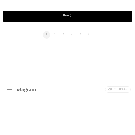
글쓰기
1
2
3
4
5
Instagram
@HYUNPAAK