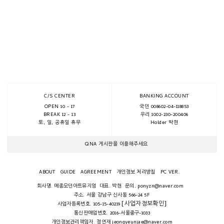
C/S CENTER
BANKING ACCOUNT
OPEN 10 - 17
국민 008602-04-118853
BREAK 12 - 13
우리 1002-230-200406
토, 일, 공휴일 휴무
Holder 박현
QNA 게시판을 이용해주세요
ABOUT
GUIDE
AGREEMENT
개인정보 처리방침
PC VER.
회사명. 메종모던아트뮤지엄
대표. 박현
문의. ponyzn@naver.com
주소. 서울 강남구 신사동 566-24 5F
[사업자정보확인]
사업자등록번호. 105-15-40219
통신판매업번호. 2016-서울중구-1033
개인정보관리책임자. 정연재 jeongyeunjae@naver.com