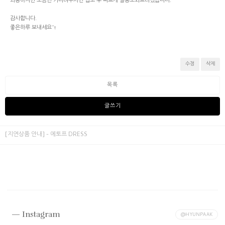
죄송하지만 조금만 기다려주시면 입고 후 빠르게 발송도와드리겠습니다.
감사합니다.
좋은하루 보내세요~!
수정
삭제
목록
글쓰기
[지연상품 안내] - 에토프 DRESS
Instagram
@HYUNPAAK