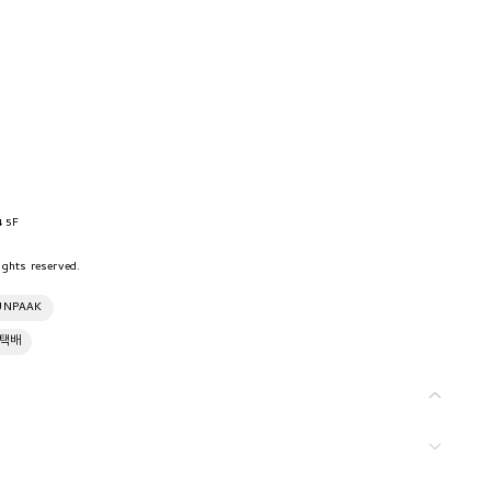
 5F
ghts reserved.
UNPAAK
 택배