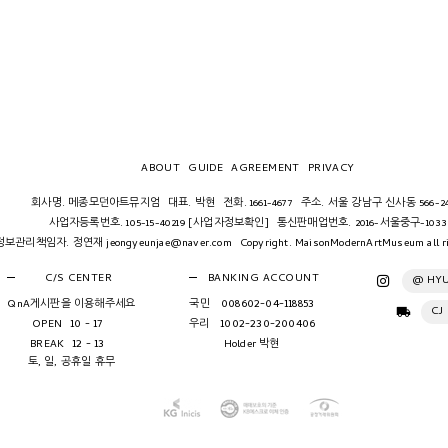
ABOUT
GUIDE
AGREEMENT
PRIVACY
회사명. 메종모던아트뮤지엄
대표. 박현
전화. 1661-4677
주소. 서울 강남구 신사동 566-24
사업자등록번호. 105-15-40219
[사업자정보확인]
통신판매업번호. 2016-서울중구-1033
보관리책임자. 정연재 jeongyeunjae@naver.com
Copyright. MaisonModernArtMuseum all ri
C/S CENTER
BANKING ACCOUNT
@ HY
008602-04-118853
QnA게시판을 이용해주세요
국민
CJ
10 - 17
1002-230-200406
OPEN
우리
12 - 13
BREAK
Holder
박현
토, 일, 공휴일 휴무